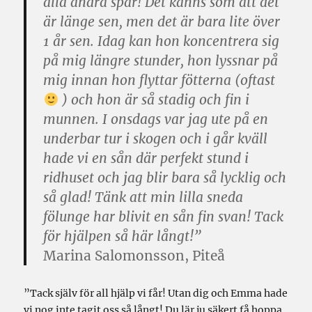
alla andra spår! Det känns som att det
är länge sen, men det är bara lite över
1 år sen. Idag kan hon koncentrera sig
på mig längre stunder, hon lyssnar på
mig innan hon flyttar fötterna (oftast
) och hon är så stadig och fin i
munnen. I onsdags var jag ute på en
underbar tur i skogen och i går kväll
hade vi en sån där perfekt stund i
ridhuset och jag blir bara så lycklig och
så glad! Tänk att min lilla sneda
fölunge har blivit en sån fin svan! Tack
för hjälpen så här långt!”
Marina Salomonsson, Piteå
”Tack själv för all hjälp vi får! Utan dig och Emma hade
vi nog inte tagit oss så långt! Du lär ju säkert få hoppa