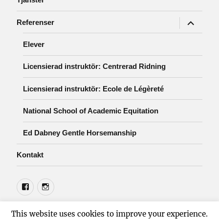
expander
Referenser
undermen
Elever
Licensierad instruktör: Centrerad Ridning
Licensierad instruktör: Ecole de Légèreté
National School of Academic Equitation
Ed Dabney Gentle Horsemanship
Kontakt
Facebook
Instagram
Ekipage-1
Drivs med WordPress
This website uses cookies to improve your experience.