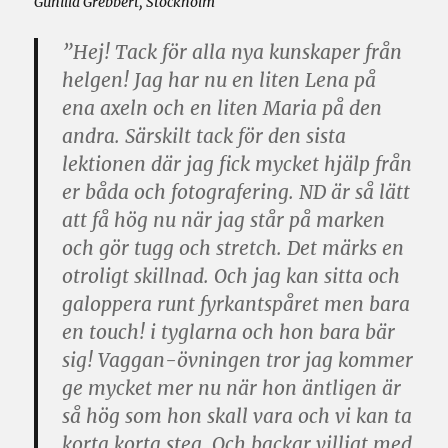
Gunilla Grebbert, Stockholm
”Hej! Tack för alla nya kunskaper från
helgen! Jag har nu en liten Lena på
ena axeln och en liten Maria på den
andra. Särskilt tack för den sista
lektionen där jag fick mycket hjälp från
er båda och fotografering. ND är så lätt
att få hög nu när jag står på marken
och gör tugg och stretch. Det märks en
otroligt skillnad. Och jag kan sitta och
galoppera runt fyrkantspåret men bara
en touch! i tyglarna och hon bara bär
sig! Vaggan-övningen tror jag kommer
ge mycket mer nu när hon äntligen är
så hög som hon skall vara och vi kan ta
korta korta steg. Och backar villigt med