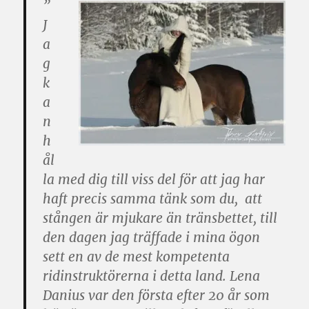
”
J
a
g
k
a
n
h
ål
la med dig till viss del för att jag har
haft precis samma tänk som du, att
stången är mjukare än tränsbettet, till
den dagen jag träffade i mina ögon
sett en av de mest kompetenta
ridinstruktörerna i detta land. Lena
Danius var den första efter 20 år som