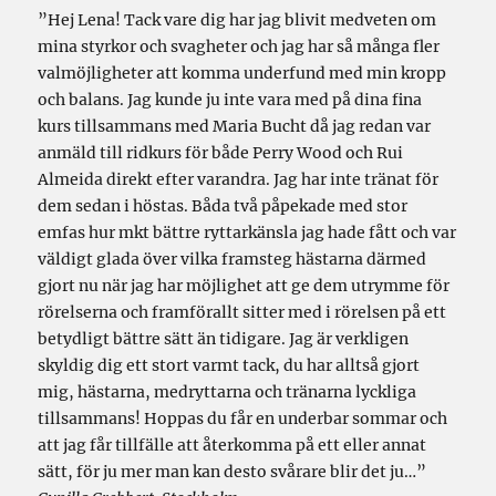
”Hej Lena! Tack vare dig har jag blivit medveten om
mina styrkor och svagheter och jag har så många fler
valmöjligheter att komma underfund med min kropp
och balans. Jag kunde ju inte vara med på dina fina
kurs tillsammans med Maria Bucht då jag redan var
anmäld till ridkurs för både Perry Wood och Rui
Almeida direkt efter varandra. Jag har inte tränat för
dem sedan i höstas. Båda två påpekade med stor
emfas hur mkt bättre ryttarkänsla jag hade fått och var
väldigt glada över vilka framsteg hästarna därmed
gjort nu när jag har möjlighet att ge dem utrymme för
rörelserna och framförallt sitter med i rörelsen på ett
betydligt bättre sätt än tidigare. Jag är verkligen
skyldig dig ett stort varmt tack, du har alltså gjort
mig, hästarna, medryttarna och tränarna lyckliga
tillsammans! Hoppas du får en underbar sommar och
att jag får tillfälle att återkomma på ett eller annat
sätt, för ju mer man kan desto svårare blir det ju…”