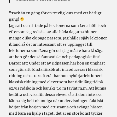
”Tack än en gång för en trevlig kurs med ett härligt
gäng!
Jag satt och tittade på lektionerna som Lena höll i och
eftersom jag red sist av alla båda dagarna hinner
många olika ekipage passera. Jag håller själv lektioner
ibland så det är intressant att se upplägget till
lektionerna som Lena gör och jag måste bara få säga
att hon gör det så fantastiskt och pedagogiskt fint!
Därför att: Under ett av ridpassen har hon en unghäst
som gör sitt första försök att introduceras i klassisk
ridning och strax efteråt har hon nybörjarlektioner i
klassisk ridning med elever som har ridit lång tid på
ex.vis ridskola och kanske t.o.m tävlat m.m. Att kunna
berätta och visa för dessa elever så att dom inte ska
känna sig helt okunniga när undervisningen faktiskt
börjar från början med att stanna och svänga hästen
med bara en hjälp i taget, det är en stor konst tycker