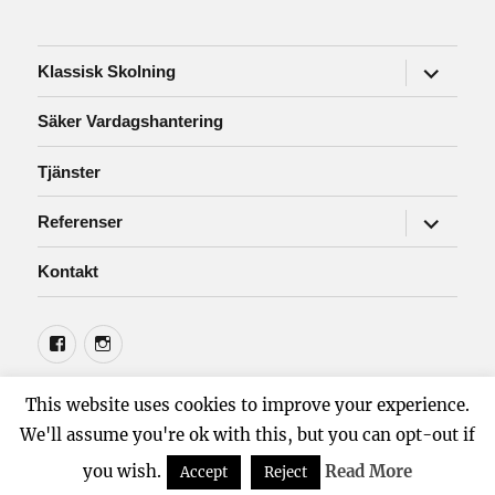
expander
Klassisk Skolning
undermen
Säker Vardagshantering
Tjänster
expander
Referenser
undermen
Kontakt
Facebook
Instagram
Ekipage-1
Drivs med WordPress
This website uses cookies to improve your experience.
We'll assume you're ok with this, but you can opt-out if
you wish.
Read More
Accept
Reject