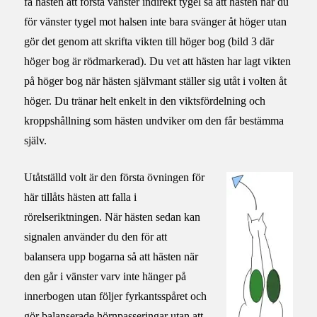
få hästen att förstå vänster indirekt tygel så att hästen när du
för vänster tygel mot halsen inte bara svänger åt höger utan
gör det genom att skrifta vikten till höger bog (bild 3 där
höger bog är rödmarkerad). Du vet att hästen har lagt vikten
på höger bog när hästen självmant ställer sig utåt i volten åt
höger. Du tränar helt enkelt in den viktsfördelning och
kroppshållning som hästen undviker om den får bestämma
själv.
Utåtställd volt är den första övningen för
här tillåts hästen att falla i
rörelseriktningen. När hästen sedan kan
signalen använder du den för att
balansera upp bogarna så att hästen när
den går i vänster varv inte hänger på
innerbogen utan följer fyrkantsspåret och
gör balanserade hörnpasseringar utan att