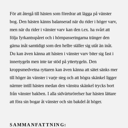
För att återgå till hästen som föredrar att lägga på vänster
bog. Den hästen känns balanserad när du rider i höger varv,
men när du rider i vänster varv kan den t.ex. ha svårt att
följa fyrkantsspåret och i hörnpasseringarna tränger den
gärna inåt samtidigt som den hellre ställer sig utåt än inåt.
Du kan även känna att hästen i vänster varv biter sig fast i
innertygeln men inte tar stöd på yttertygeln. Den
kroppsmedvetna ryttaren kan även känna att sätet sänks mer
till höger än vänster i varje steg och att högra skänkel ligger
närmre intill hästen medan den vänstra skänkel trycks bort
från vänster bakben. I alla sidvärtsrörelser har hästen lättare
att föra sin bogar åt vänster och sin bakdel åt höger.
SAMMANFATTNING: