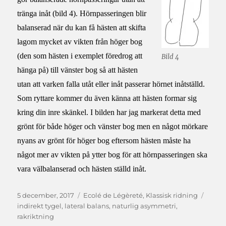
tränga inåt (bild 4). Hörnpasseringen blir
balanserad när du kan få hästen att skifta
lagom mycket av vikten från höger bog
(den som hästen i exemplet föredrog att
Bild 4
hänga på) till vänster bog så att hästen
utan att varken falla utåt eller inåt passerar hörnet inåtställd.
Som ryttare kommer du även känna att hästen formar sig
kring din inre skänkel. I bilden har jag markerat detta med
grönt för både höger och vänster bog men en något mörkare
nyans av grönt för höger bog eftersom hästen måste ha
något mer av vikten på ytter bog för att hörnpasseringen ska
vara välbalanserad och hästen ställd inåt.
Publicerat
Kategorier
Etiket
5 december, 2017
Ecolé de Légèreté
,
Klassisk ridning
den
indirekt tygel
,
lateral balans
,
naturlig asymmetri
,
rakriktning