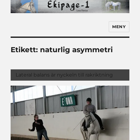
MENY
Ekipage-1
Etikett:
naturlig asymmetri
Lateral balans är nyckeln till rakriktning