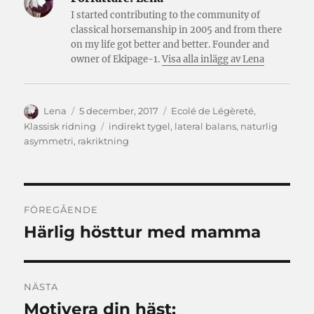
I started contributing to the community of
classical horsemanship in 2005 and from there
on my life got better and better. Founder and
owner of Ekipage-1.
Visa alla inlägg av Lena
Författare
Publicerat
Kategorier
Lena
5 december, 2017
Ecolé de Légèreté
,
den
Etiketter
Klassisk ridning
indirekt tygel
,
lateral balans
,
naturlig
asymmetri
,
rakriktning
Inläggsnavigering
FÖREGÅENDE
Härlig hösttur med mamma
Föregående
inlägg:
NÄSTA
Motivera din häst:
Nästa