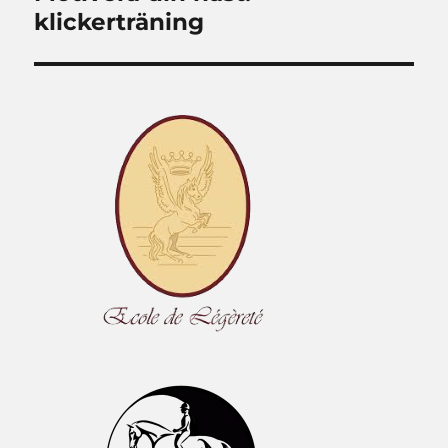
inlägg:
klickerträning