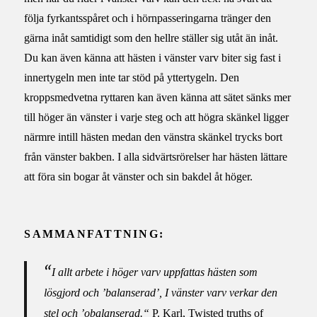
följa fyrkantsspåret och i hörnpasseringarna tränger den
gärna inåt samtidigt som den hellre ställer sig utåt än inåt.
Du kan även känna att hästen i vänster varv biter sig fast i
innertygeln men inte tar stöd på yttertygeln. Den
kroppsmedvetna ryttaren kan även känna att sätet sänks mer
till höger än vänster i varje steg och att högra skänkel ligger
närmre intill hästen medan den vänstra skänkel trycks bort
från vänster bakben. I alla sidvärtsrörelser har hästen lättare
att föra sin bogar åt vänster och sin bakdel åt höger.
SAMMANFATTNING:
“
I allt arbete i höger varv uppfattas hästen som
lösgjord och ’balanserad’, I vänster varv verkar den
stel och ’obalanserad.“
P. Karl, Twisted truths of