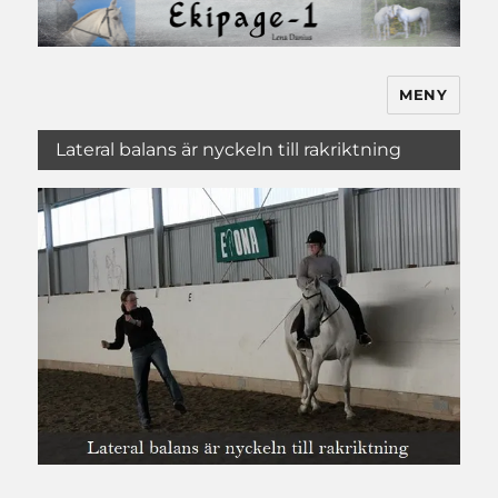
MENY
Ekipage-1
Lateral balans är nyckeln till rakriktning